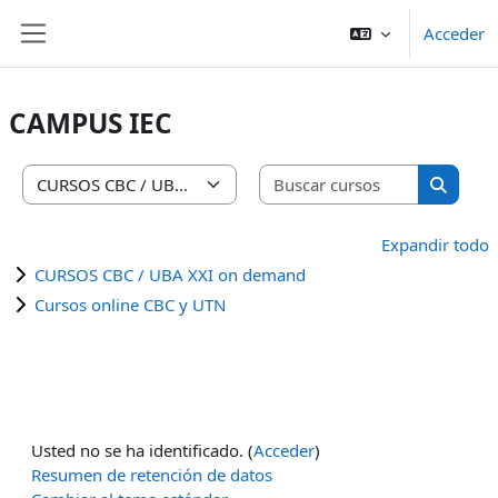
Salta al contenido principal
Acceder
Panel lateral
CAMPUS IEC
Buscar cu
Categorías
Buscar 
Expandir todo
CURSOS CBC / UBA XXI on demand
Cursos online CBC y UTN
Usted no se ha identificado. (
Acceder
)
Resumen de retención de datos